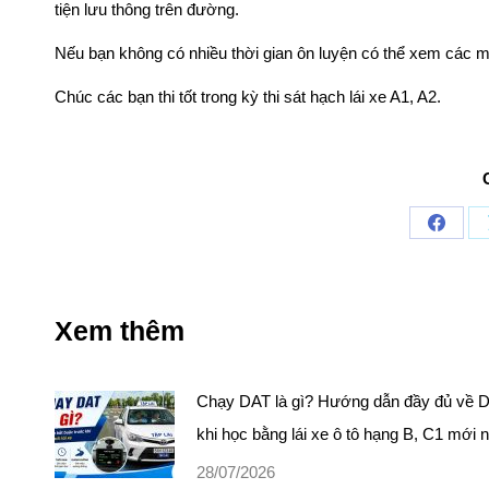
tiện lưu thông trên đường.
Nếu bạn không có nhiều thời gian ôn luyện có thể xem các 
Chúc các bạn thi tốt trong kỳ thi sát hạch lái xe A1, A2.
Share
on
Faceb
Xem thêm
Chạy DAT là gì? Hướng dẫn đầy đủ về 
khi học bằng lái xe ô tô hạng B, C1 mới 
28/07/2026