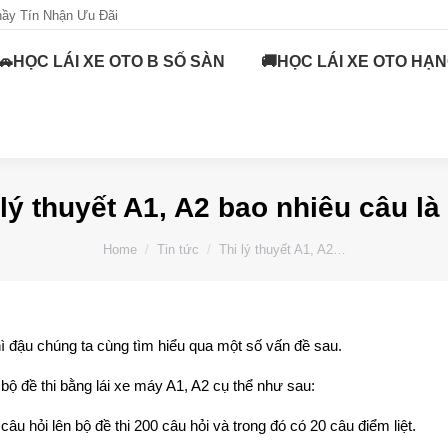
hầy Tín Nhận Ưu Đãi
hầy Tín Nhận Ưu Đãi
B TỰ ĐỘNG
🚗HỌC LÁI XE OTO B SỐ SÀN
🚗HỌC LÁI XE OTO B SỐ SÀN
🚚HỌC LÁI XE OTO HẠN
🚚HỌC L
 lý thuyết A1, A2 bao nhiêu câu là
You are here:
Home
Tin tức
Thi lý thuyết A1, A2…
thì đậu chúng ta cùng tìm hiểu qua một số vấn đề sau.
bộ đề thi bằng lái xe máy A1, A2 cụ thể như sau:
câu hỏi lên bộ đề thi 200 câu hỏi và trong đó có 20 câu điểm liệt.