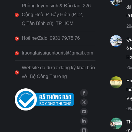
Phòng tuyển sinh & Đào tạo: 226
đủ
Cộng Hoà, P. Bảy Hiền (P.12,
tô
Q.Tân Bình cũ), TP.HCM
28
Hotline/Zalo: 0931.79.75.76
Quy
ô 
truonglaisaigontourist@gmail.com
Họ
26
Website đã được đăng ký khai báo
với Bộ Công Thương
Hỏ
tuổ
Find us on:
Facebook
Vi
page
X
09
opens
page
YouTube
in
opens
Th
page
Linkedin
new
in
opens
01