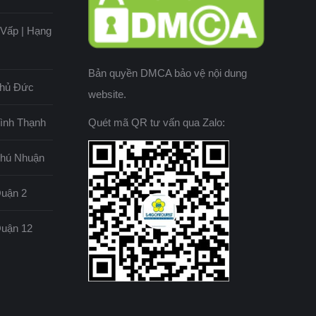
ò Vấp | Hạng
Bản quyền DMCA bảo vệ nội dung
 Thủ Đức
website.
Bình Thạnh
Quét mã QR tư vấn qua Zalo:
 Phú Nhuận
Quận 2
 Quận 12