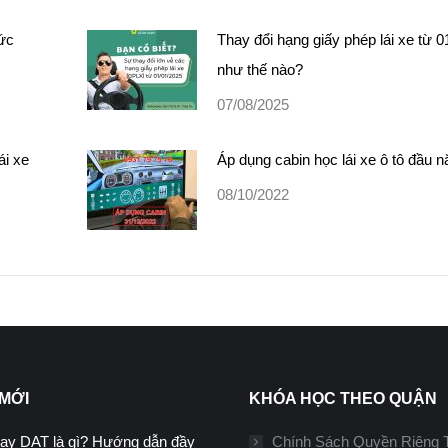
sức
Thay đổi hạng giấy phép lái xe từ 0
như thế nào?
07/08/2025
ái xe
Áp dụng cabin học lái xe ô tô đầu 
08/10/2022
 MỚI
KHÓA HỌC THEO QUẬN
ạy DAT là gì? Hướng dẫn đầy
Chính Sách Quyền Riêng 