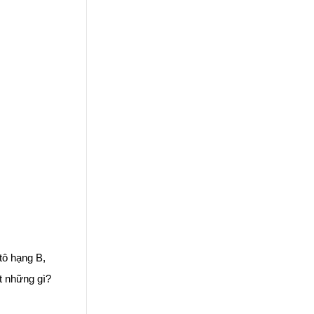
 tô hạng B,
t những gì?