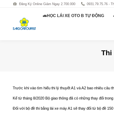
Đăng Ký Online Giảm Ngay 2.700.000
Đăng Ký Online Giảm Ngay 2.700.000
0931.79.75.76 - T
0931.79.75.76 - T
🚗HỌC LÁI XE OTO B TỰ ĐỘNG
🚗HỌC LÁI XE OTO 
Thi
Trước khi vào tìm hiểu thi lý thuyết A1 và A2 bao nhiêu câu 
Kể từ tháng 8/2020 Bộ giao thông đã có những thay đổi trong 
Đối với bộ đề thi bằng lái xe máy A1 sẽ thay đổi từ bộ đề 150 