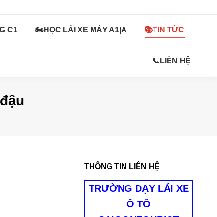
G C1
ÁI XE OTO HẠNG C1
🏍️HỌC LÁI XE MÁY A1|A
🏍️HỌC LÁI XE MÁY A1|A
📚TIN TỨC
📚TIN TỨC
📞LIÊN HỆ
📞LIÊN HỆ
 đậu
THÔNG TIN LIÊN HỆ
TRƯỜNG DẠY LÁI XE
Ô TÔ