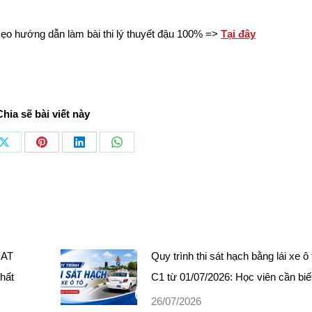
mẹo hướng dẫn làm bài thi lý thuyết đậu 100% =>
Tại đây
Chia sẽ bài viết này
Share
Share
Share
Share
on
on
on
on
ook
X
Pinterest
LinkedIn
WhatsApp
DAT
Quy trình thi sát hạch bằng lái xe ô
nhất
C1 từ 01/07/2026: Học viên cần biế
26/07/2026