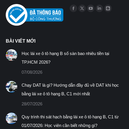
Find us on:
Facebook
X
YouTube
Linkedin
Blogger
page
page
page
page
page
opens
opens
opens
opens
opens
in
in
in
in
in
BÀI VIẾT MỚI
new
new
new
new
new
window
window
window
window
window
Học lái xe ô tô hạng B số sàn bao nhiêu tiền tại
TP.HCM 2026?
07/08/2026
Chạy DAT là gì? Hướng dẫn đầy đủ về DAT khi học
bằng lái xe ô tô hạng B, C1 mới nhất
28/07/2026
Quy trình thi sát hạch bằng lái xe ô tô hạng B, C1 từ
01/07/2026: Học viên cần biết những gì?