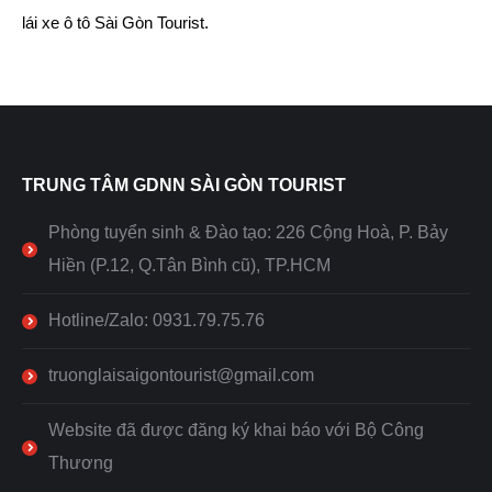
lái xe ô tô Sài Gòn Tourist.
TRUNG TÂM GDNN SÀI GÒN TOURIST
Phòng tuyển sinh & Đào tạo: 226 Cộng Hoà, P. Bảy
Hiền (P.12, Q.Tân Bình cũ), TP.HCM
Hotline/Zalo: 0931.79.75.76
truonglaisaigontourist@gmail.com
Website đã được đăng ký khai báo với Bộ Công
Thương