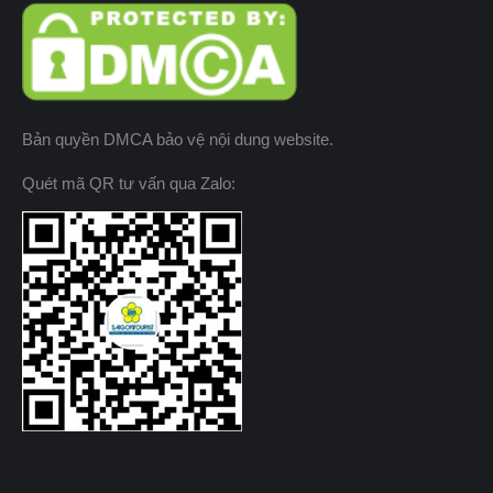
Bản quyền DMCA bảo vệ nội dung website.
Quét mã QR tư vấn qua Zalo: