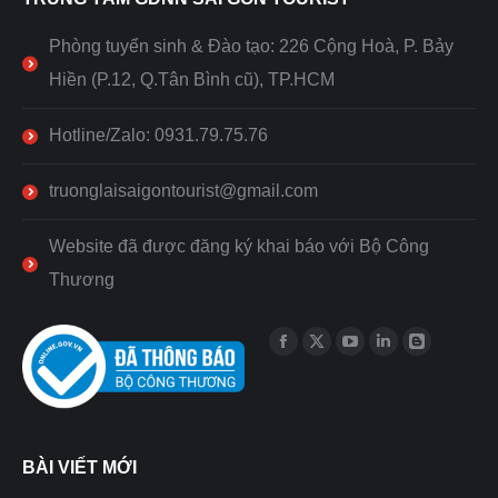
Phòng tuyển sinh & Đào tạo: 226 Cộng Hoà, P. Bảy
Hiền (P.12, Q.Tân Bình cũ), TP.HCM
Hotline/Zalo: 0931.79.75.76
truonglaisaigontourist@gmail.com
Website đã được đăng ký khai báo với Bộ Công
Thương
Find us on:
Facebook
X
YouTube
Linkedin
Blogger
page
page
page
page
page
opens
opens
opens
opens
opens
in
in
in
in
in
BÀI VIẾT MỚI
new
new
new
new
new