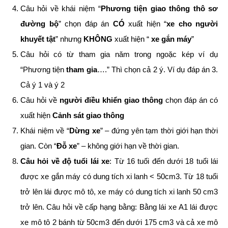
Câu hỏi về khái niệm “
Phương tiện giao thông thô sơ
đường bộ
” chọn đáp án
CÓ
xuất hiện “
xe cho người
khuyết tật
” nhưng
KHÔNG
xuất hiện “
xe gắn máy
”
Câu hỏi có từ tham gia năm trong ngoặc kép ví dụ
“Phương tiện
tham gia
….” Thì chọn cả 2 ý. Ví dụ đáp án 3.
Cả ý 1 và ý 2
Câu hỏi về
người điều khiển giao thông
chọn đáp án có
xuất hiện
Cảnh sát giao thông
Khái niệm về “
Dừng xe
” – đứng yên tạm thời giới hạn thời
gian. Còn “
Đỗ xe
” – không giới hạn về thời gian.
Câu hỏi về độ tuổi lái xe
: Từ 16 tuối đến dưới 18 tuổi lái
được xe gắn máy có dung tích xi lanh < 50cm3. Từ 18 tuổi
trở lên lái được mô tô, xe máy có dung tích xi lanh 50 cm3
trở lên. Câu hỏi về cấp hạng bằng: Bằng lái xe A1 lái được
xe mô tô 2 bánh từ 50cm3 đến dưới 175 cm3 và cả xe mô