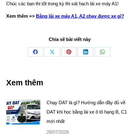
Chúc các bạn thi tốt trong kỳ thi sát hạch lái xe máy A1!
Xem thêm =>
Bằng lái xe máy A1, A2 chạy được xe gì?
Chia sẽ bài viết này
Share
Share
Share
Share
Share
on
on
on
on
on
Facebook
X
Pinterest
LinkedIn
WhatsApp
Xem thêm
Chạy DAT là gì? Hướng dẫn đầy đủ về
DAT khi học bằng lái xe ô tô hạng B, C1
mới nhất
28/07/2026