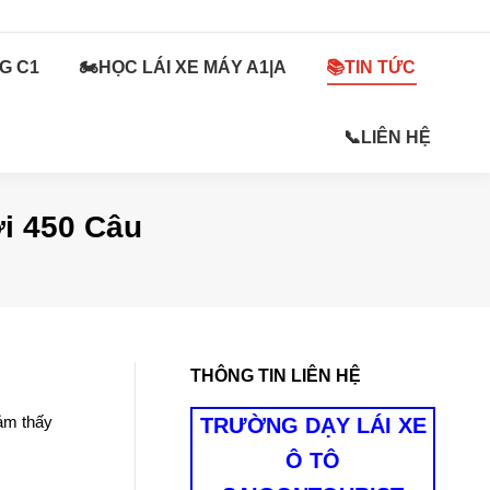
G C1
ÁI XE OTO HẠNG C1
🏍️HỌC LÁI XE MÁY A1|A
🏍️HỌC LÁI XE MÁY A1|A
📚TIN TỨC
📚TIN TỨC
📞LIÊN HỆ
📞LIÊN HỆ
i 450 Câu
THÔNG TIN LIÊN HỆ
cảm thấy
TRƯỜNG DẠY LÁI XE
Ô TÔ