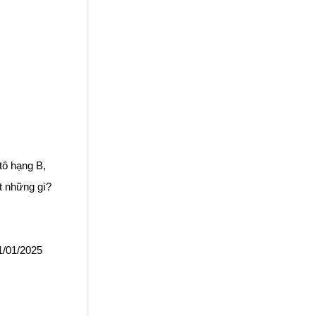
 tô hạng B,
t những gì?
1/01/2025