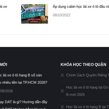
ái xe
Áp dụng cabin học lái xe ô tô đầu 
08/10/2022
 MỚI
KHÓA HỌC THEO QUẬN
c lái xe ô tô hạng B số sàn
Chính Sách Quyền Riêng 
o nhiêu tiền tại TP.HCM 2026?
Học lái xe ô tô hạng tại G
/08/2026
B mới 2025
ạy DAT là gì? Hướng dẫn đầy
Học lái xe ô tô hạng B tại