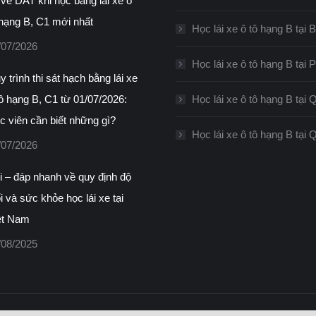
 về DAT khi học bằng lái xe ô
 hạng B, C1 mới nhất
Học lái xe ô tô hạng B tại 
/07/2026
Học lái xe ô tô hạng B tại
 trình thi sát hạch bằng lái xe
tô hạng B, C1 từ 01/07/2026:
Học lái xe ô tô hạng B tại 
c viên cần biết những gì?
Học lái xe ô tô hạng B tại
/07/2026
i – đáp nhanh về quy định độ
i và sức khỏe học lái xe tại
ệt Nam
/08/2025