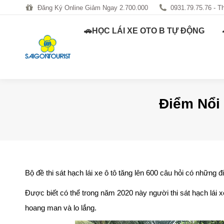
Đăng Ký Online Giảm Ngay 2.700.000
Đăng Ký Online Giảm Ngay 2.700.000
0931.79.75.76 - T
0931.79.75.76 - T
🚗HỌC LÁI XE OTO B TỰ ĐỘNG
🚗HỌC LÁI XE OTO 
Điểm Nổi
Bộ đề thi sát hạch lái xe ô tô tăng lên 600 câu hỏi có những 
Được biết có thể trong năm 2020 này người thi sát hạch lái 
hoang man và lo lắng.