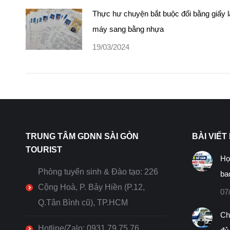
Thực hư chuyện bắt buộc đổi bằng giấy l
máy sang bằng nhựa
19/03/2024
TRUNG TÂM GDNN SÀI GÒN
BÀI VIẾT
TOURIST
Họ
Phòng tuyển sinh & Đào tạo: 226
ba
Cộng Hoà, P. Bảy Hiền (P.12,
07
Q.Tân Bình cũ), TP.HCM
Ch
Hotline/Zalo: 0931.79.75.76