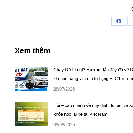
Share
on
Faceb
Xem thêm
Chạy DAT là gì? Hướng dẫn đầy đủ về 
khi học bằng lái xe ô tô hạng B, C1 mới 
28/07/2026
Hỏi – đáp nhanh về quy định độ tuổi và 
khỏe học lái xe tại Việt Nam
09/08/2025