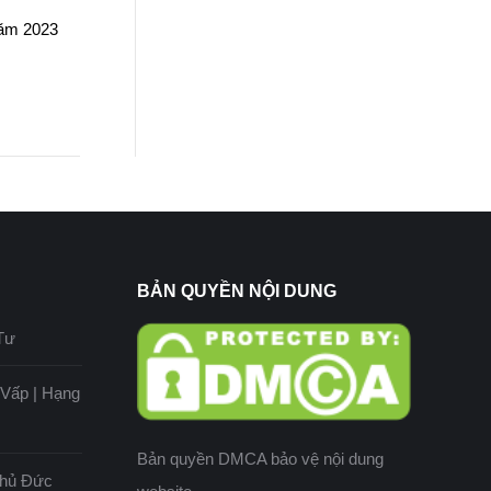
năm 2023
BẢN QUYỀN NỘI DUNG
Tư
ò Vấp | Hạng
Bản quyền DMCA bảo vệ nội dung
 Thủ Đức