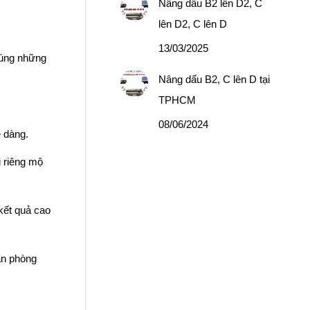
Nâng dấu B2 lên D2, C
lên D2, C lên D
13/03/2025
 đúng những
Nâng dấu B2, C lên D tại
TPHCM
08/06/2024
ễ dàng.
i riêng mộ
 kết quả cao
văn phòng