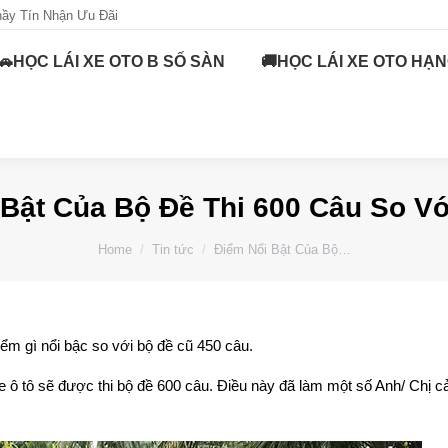
hầy Tín Nhận Ưu Đãi
hầy Tín Nhận Ưu Đãi
B TỰ ĐỘNG
🚗HỌC LÁI XE OTO B SỐ SÀN
🚗HỌC LÁI XE OTO B SỐ SÀN
🚚HỌC LÁI XE OTO HẠN
🚚HỌC L
 Bật Của Bộ Đề Thi 600 Câu So Vớ
You are here:
Home
Tin tức
Điểm Nổi Bật Của Bộ…
điểm gì nổi bậc so với bộ đề cũ 450 câu.
xe ô tô sẽ được thi bộ đề 600 câu. Điều này đã làm một số Anh/ Chị 