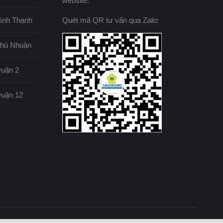
website.
Bình Thạnh
Quét mã QR tư vấn qua Zalo:
 Phú Nhuận
Quận 2
 Quận 12