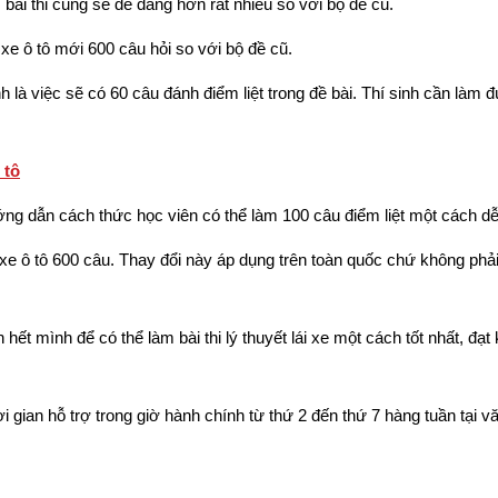
bài thi cũng sẽ dễ dàng hơn rất nhiều so với bộ đề cũ.
i xe ô tô mới 600 câu hỏi so với bộ đề cũ.
h là việc sẽ có 60 câu đánh điểm liệt trong đề bài. Thí sinh cần làm
 tô
ng dẫn cách thức học viên có thể làm 100 câu điểm liệt một cách d
 xe ô tô 600 câu. Thay đổi này áp dụng trên toàn quốc chứ không phả
hết mình để có thể làm bài thi lý thuyết lái xe một cách tốt nhất, đạt
i gian hỗ trợ trong giờ hành chính từ thứ 2 đến thứ 7 hàng tuần tại 