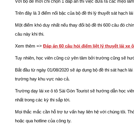
Với bộ đề mới chỉ chọn 1 đáp án thì việc đưa ra các mẹo làm 
Trên đây là 3 điểm nổi bậc của bộ đề thi lý thuyết sát hạch lá
Một điểm khó duy nhất nếu thay đổi bộ đề thi 600 câu đó chín
câu này khi thi.
Xem thêm =>
Đáp án 60 câu hỏi điểm liệt lý thuyết lái xe ô
Tuy nhiên, học viên cũng cứ yên tâm bởi trường cũng sẽ hướ
Bắt đầu từ ngày 01/08/2020 sẽ áp dụng bộ đề thi sát hạch lái
trường hay khu vực nào cả.
Trường dạy lái xe ô tô Sài Gòn Tourist sẽ hướng dẫn học viên 
nhất trong các kỳ thi sắp tới.
Mọi thắc mắc cần hỗ trợ tư vấn hay liên hệ với chúng tôi. Thờ
hoặc qua hotline của công ty.