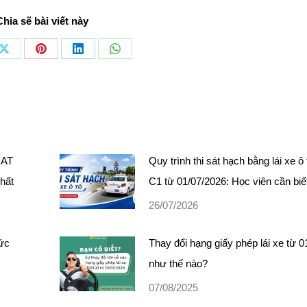
Chia sẽ bài viết này
Share
Share
Share
Share
on
on
on
on
ook
X
Pinterest
LinkedIn
WhatsApp
DAT
Quy trình thi sát hạch bằng lái xe ô
nhất
C1 từ 01/07/2026: Học viên cần biế
26/07/2026
sức
Thay đổi hạng giấy phép lái xe từ 0
như thế nào?
07/08/2025