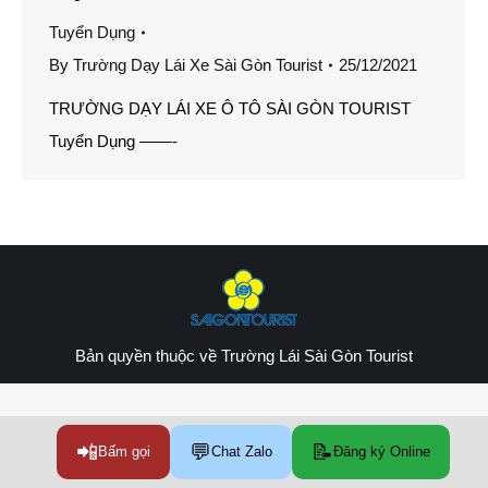
Tuyển Dụng
By
Trường Dạy Lái Xe Sài Gòn Tourist
25/12/2021
TRƯỜNG DẠY LÁI XE Ô TÔ SÀI GÒN TOURIST
Tuyển Dụng ——-
Bản quyền thuộc về
Trường Lái Sài Gòn Tourist
📲
💬
📝
Bấm gọi
Chat Zalo
Đăng ký Online